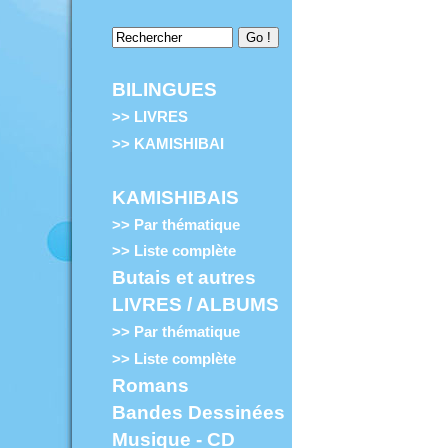
BILINGUES
>> LIVRES
>> KAMISHIBAI
KAMISHIBAIS
>> Par thématique
>> Liste complète
Butais et autres
LIVRES / ALBUMS
>> Par thématique
>> Liste complète
Romans
Bandes Dessinées
Musique - CD