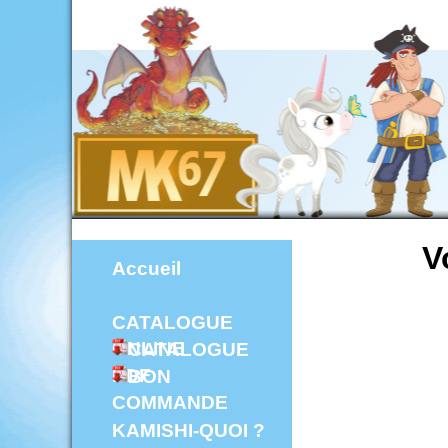
V
Accueil
CATALOGUE
ONLINE
CATALOGUE
PDF
BON
COMMANDE
KAMISHI-QUOI ?