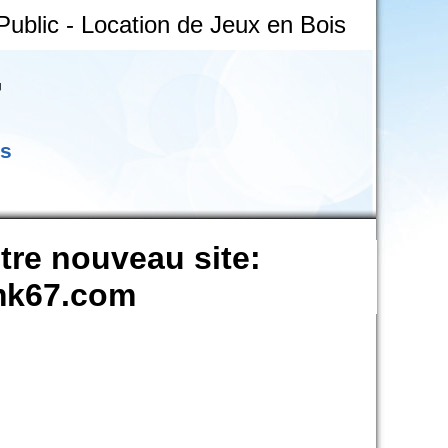
Public
-
Location de Jeux en Bois
7
is
otre nouveau site:
-mk67.com