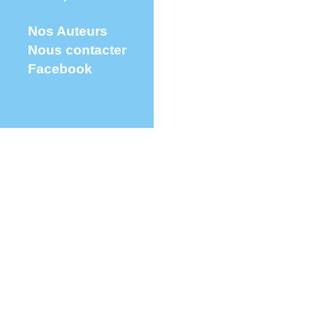
Nos Auteurs
Nous contacter
Facebook